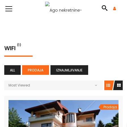
(1)
WIFI
ALL
PRODAJA
IZNAJMLJIVANJE
Most Viewed
Prodaja