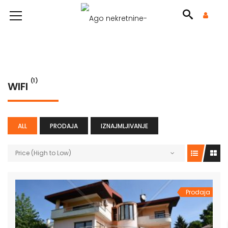
(1)
WIFI
ALL
PRODAJA
IZNAJMLJIVANJE
Price (High to Low)
Prodaja