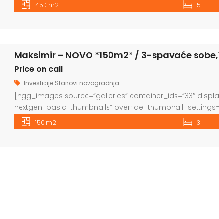
27m2. potencijal za preuredit u vinski podrum ili konobu. S
450 m2
5
potkrovlja. PRIEMLJE: GARAŽA 73,80m2, GARSONJERA 34,64m2 
zaseban […]
Maksimir – NOVO *150m2* / 3-spavaće sobe,
Price on call
Investicije
Stanovi novogradnja
[ngg_images source=”galleries” container_ids=”33″ displ
nextgen_basic_thumbnails” override_thumbnail_settings=
thumbnail_height=”160″ thumbnail_crop=”1″ images_per
150 m2
3
ajax_pagination=”0″ show_all_in_lightbox=”0″ use_imageb
slideshow_link_text=”[Show slideshow]” order_by=”sortorde
maximum_entity_count=”500″] Novogradnja u izgradnji. Us
ukupno 4 stana. GARAŽE: 4 kom Prizemlje: stan S1(slobodan) 
LOKACIJA: Ulica Podvršje. Blizina Petrove ulice,udaljeno od 