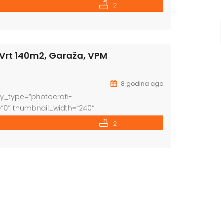
ama kuća sastoji se od prizemlja, kata i
2
Kotlovnica 16m2 i spremšte 16,73m2. KAT
Vrt 140m2, Garaža, VPM
8 godina ago
ay_type=”photocrati-
”0″ thumbnail_width=”240″
_page=”20″ number_of_columns=”0″
2
rowser_effect=”0″ show_slideshow_link=”1″
r” order_direction=”ASC” returns=”included”
eljenje ljeto 2019.g. Stambena zgrada sa
1kat: stanovi S2 i S3 2kat: stan S4 Penthouse.
Maksimirske […]