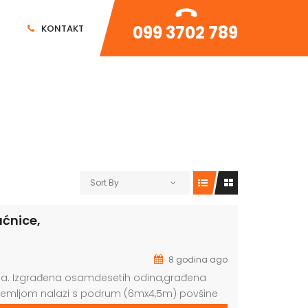
099 3702 789
KONTAKT
Sort By
ućnice,
8 godina ago
da. Izgrađena osamdesetih odina,građena
 zemljom nalazi s podrum (6mx4,5m) povšine